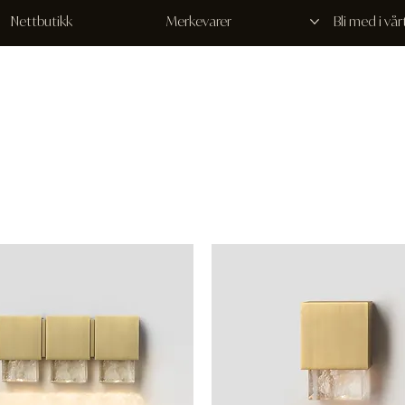
Nettbutikk
Merkevarer
Bli med i vå