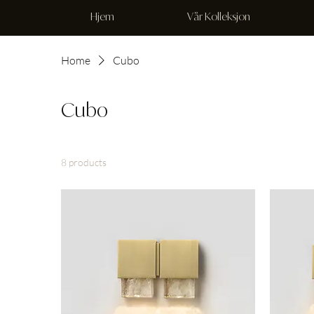
Hjem
Vår Kolleksjon
Home
Cubo
Cubo
8 products