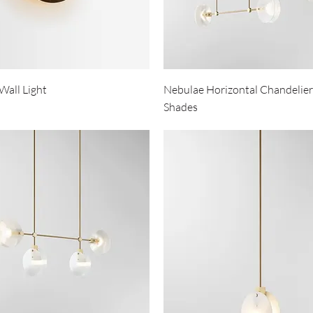
Wall Light
Nebulae Horizontal Chandelier 
Shades