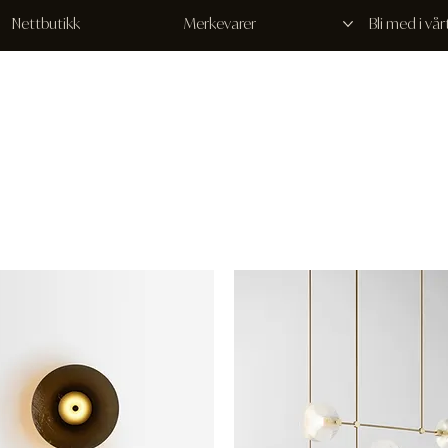
Nettbutikk
Merkevarer
Bli med i vå