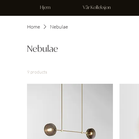
Hjem
Vår Kolleksjon
Home
Nebulae
Nebulae
9 products