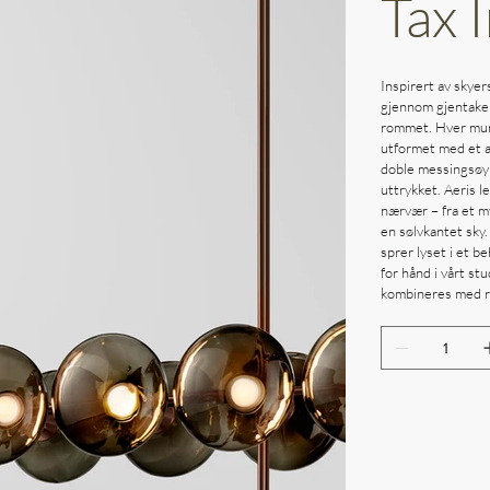
Tax 
Inspirert av skyer
gjennom gjentakels
rommet. Hver munn
utformet med et a
doble messingsøyl
uttrykket. Aeris l
nærvær – fra et my
en sølvkantet sky
sprer lyset i et b
for hånd i vårt st
kombineres med ra