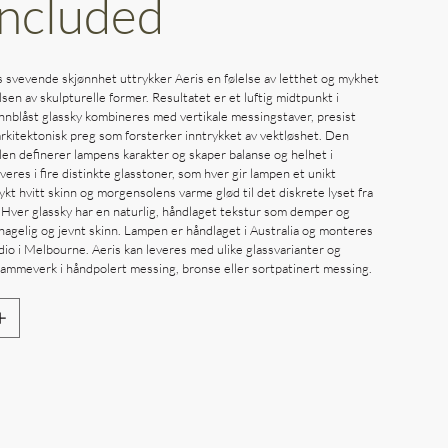
Included
s svevende skjønnhet uttrykker Aeris en følelse av letthet og mykhet
en av skulpturelle former. Resultatet er et luftig midtpunkt i
blåst glassky kombineres med vertikale messingstaver, presist
rkitektonisk preg som forsterker inntrykket av vektløshet. Den
en definerer lampens karakter og skaper balanse og helhet i
everes i fire distinkte glasstoner, som hver gir lampen et unikt
kt hvitt skinn og morgensolens varme glød til det diskrete lyset fra
. Hver glassky har en naturlig, håndlaget tekstur som demper og
ehagelig og jevnt skinn. Lampen er håndlaget i Australia og monteres
udio i Melbourne. Aeris kan leveres med ulike glassvarianter og
mmeverk i håndpolert messing, bronse eller sortpatinert messing.
Out of Stock