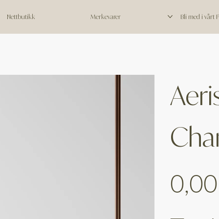
Nettbutikk
Merkevarer
Bli med i vårt
Aeri
Chan
Price
0,00