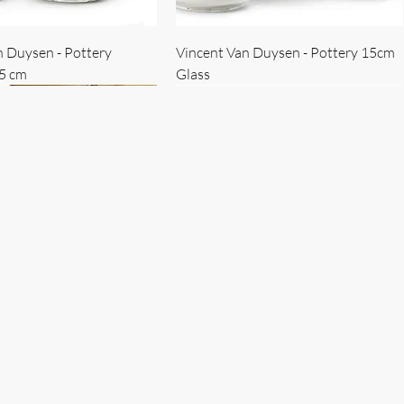
n Duysen - Pottery
Vincent Van Duysen - Pottery 15cm
15 cm
Glass
 Duysen - servise
n Duysen - nøkkelholder
Vincent Van Duysen - Isbøtte
Bruno Erpicum - Skål