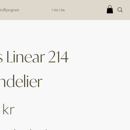
 Proffprogram
Om Oss
s Linear 214
delier
 kr