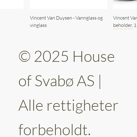
Vincent Van Duysen - Vannglass og
Vincent Va
vinglass
beholder, 
© 2025 House
of Svabø AS |
Alle rettigheter
ttery 30cm
kantet
Vincent Van Duysen - kaffekopp sett
Vincent Van Duysen - Baderomsett
Vincent Van
Vincent Va
av 6
forbeholdt.