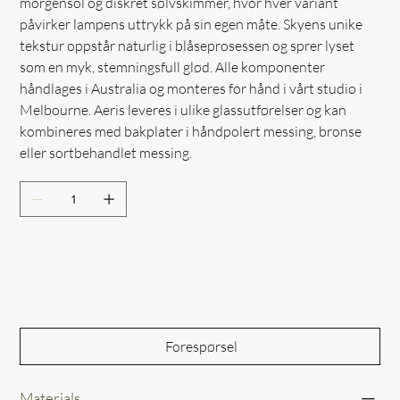
morgensol og diskret sølvskimmer, hvor hver variant
påvirker lampens uttrykk på sin egen måte. Skyens unike
tekstur oppstår naturlig i blåseprosessen og sprer lyset
som en myk, stemningsfull glød. Alle komponenter
håndlages i Australia og monteres for hånd i vårt studio i
Melbourne. Aeris leveres i ulike glassutførelser og kan
kombineres med bakplater i håndpolert messing, bronse
eller sortbehandlet messing.
Out of Stock
Forespørsel
Materials