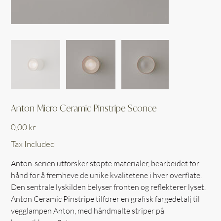
Anton Micro Ceramic Pinstripe Sconce
Price
0,00 kr
Tax Included
Anton-serien utforsker støpte materialer, bearbeidet for
hånd for å fremheve de unike kvalitetene i hver overflate.
Den sentrale lyskilden belyser fronten og reflekterer lyset.
Anton Ceramic Pinstripe tilfører en grafisk fargedetalj til
vegglampen Anton, med håndmalte striper på