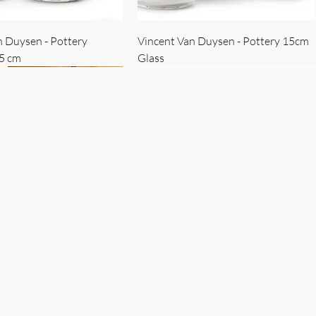
n Duysen - Pottery
Vincent Van Duysen - Pottery 15cm
15 cm
Glass
 Duysen - servise
n Duysen - nøkkelholder
Vincent Van Duysen - Isbøtte
Bruno Erpicum - Skål