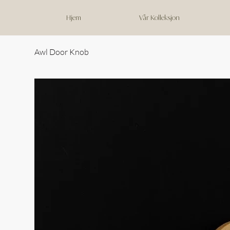
Hjem
Vår Kolleksjon
Awl Door Knob