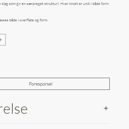
 slag som gir en særpreget struktur). Hver knott er unik i både form
asses både i overflate og form.
Out of Stock
Forespørsel
relse