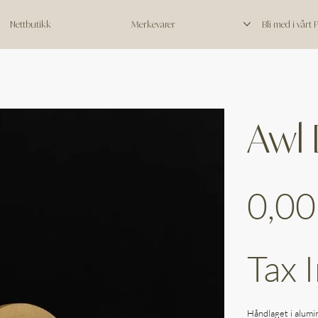
Nettbutikk
Merkevarer
Bli med i vårt
Awl
Price
0,00
Tax 
Håndlaget i alumi