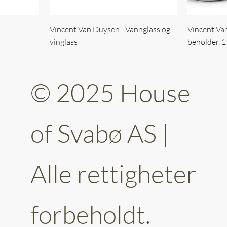
Vincent Van Duysen - Vannglass og
Vincent Va
vinglass
beholder, 
© 2025 House
of Svabø AS |
Alle rettigheter
ttery 30cm
kantet
Vincent Van Duysen - kaffekopp sett
Vincent Van Duysen - Baderomsett
Vincent Van
Vincent Va
av 6
forbeholdt.