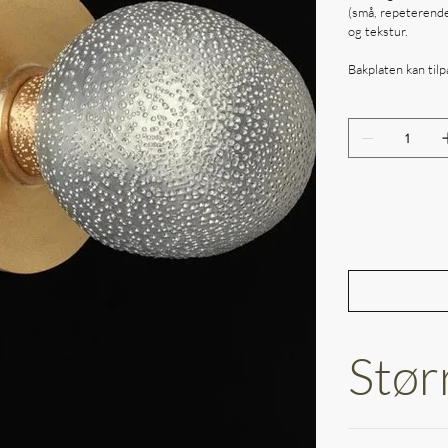
(små, repeterende
og tekstur.
Bakplaten kan tilp
Stør