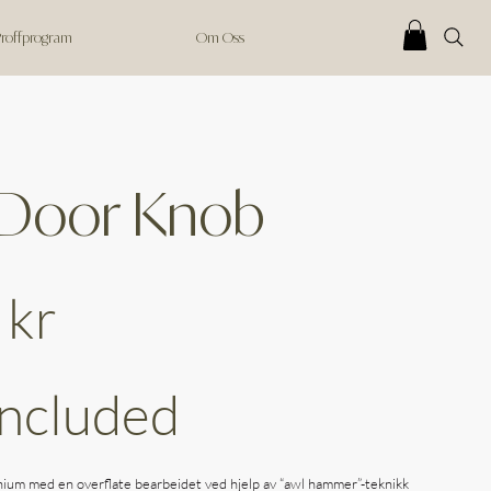
 Proffprogram
Om Oss
 Door Knob
 kr
Included
nium med en overflate bearbeidet ved hjelp av “awl hammer”-teknikk