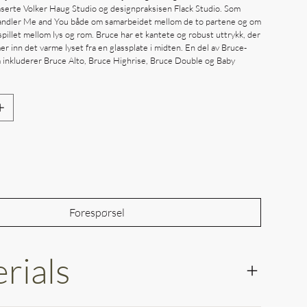
erte Volker Haug Studio og designpraksisen Flack Studio. Som
handler Me and You både om samarbeidet mellom de to partene og om
pillet mellom lys og rom. Bruce har et kantete og robust uttrykk, der
r inn det varme lyset fra en glassplate i midten. En del av Bruce-
å inkluderer Bruce Alto, Bruce Highrise, Bruce Double og Baby
Out of Stock
Forespørsel
rials