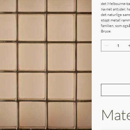
det Melbourne-bas
navnet antyder, 
det naturlige sams
støpt metall ramme
familien, som ogs
Bruce.
Mate