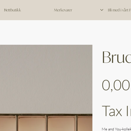
Nettbutikk
Merkevarer
Bli med i vårt
Bru
Price
0,00
Tax 
Me and You-kollek