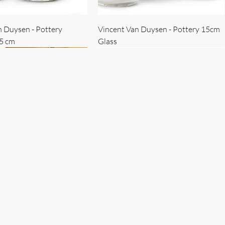
n Duysen - Pottery
Vincent Van Duysen - Pottery 15cm
15 cm
Glass
 Duysen - servise
n Duysen - nøkkelholder
Vincent Van Duysen - Isbøtte
Bruno Erpicum - Skål