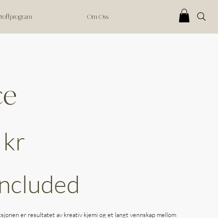
 Proffprogram
Om Oss
ce
 kr
Included
sjonen er resultatet av kreativ kjemi og et langt vennskap mellom