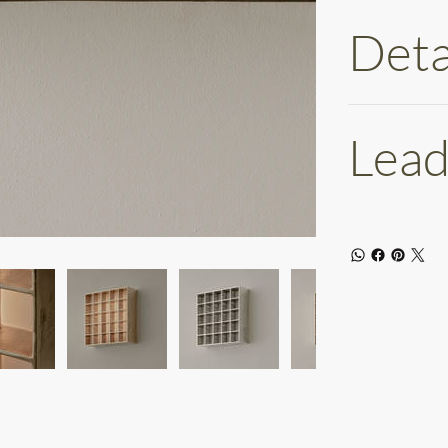
Deta
Lead