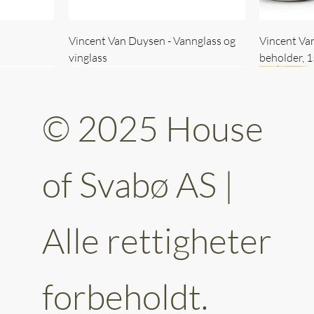
Vincent Van Duysen - Vannglass og
Vincent Va
vinglass
beholder, 
© 2025 House
of Svabø AS |
Alle rettigheter
ttery 30cm
kantet
Vincent Van Duysen - kaffekopp sett
Vincent Van Duysen - Baderomsett
Vincent Van
Vincent Va
av 6
forbeholdt.