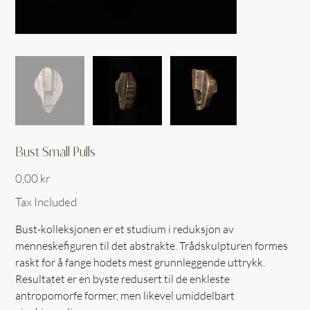
Bust Small Pulls
Price
0,00 kr
Tax Included
Bust-kolleksjonen er et studium i reduksjon av
menneskefiguren til det abstrakte. Trådskulpturen formes
raskt for å fange hodets mest grunnleggende uttrykk.
Resultatet er en byste redusert til de enkleste
antropomorfe former, men likevel umiddelbart