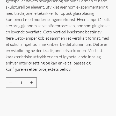
gjenspeiler havets bevegelser og nærvær. Formen er både
skulpturell og elegant, utviklet gjennom eksperimentering
med tradisjonelle teknikker for optisk glassblåsing
kombinert med moderne ingeniørkunst. Hver lampe får sitt
særpreg gjennom selve blåseprosessen, noe som gir glasset
en levende overflate. Ceto Vertical lysekrone består av
flere Ceto-lamper koblet sammen i et vertikalt format, med
et solid lampehus i maskinbearbeidet aluminium. Dette er
en nytolkning av den tradisjonelle lysekronen. Med sitt
karakteristiske uttrykk er den et iøynefallende innslag i
enhver interiørsetting og kan enkelt tilpasses og
konfigureres etter prosjektets behov.
Out of Stock