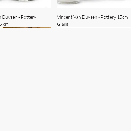
n Duysen - Pottery
Vincent Van Duysen - Pottery 15cm
15 cm
Glass
 Duysen - servise
n Duysen - nøkkelholder
Vincent Van Duysen - Isbøtte
Bruno Erpicum - Skål