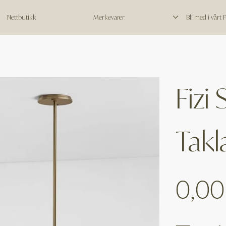
Nettbutikk
Merkevarer
Bli med i vårt
Fizi 
Tak
Price
0,00