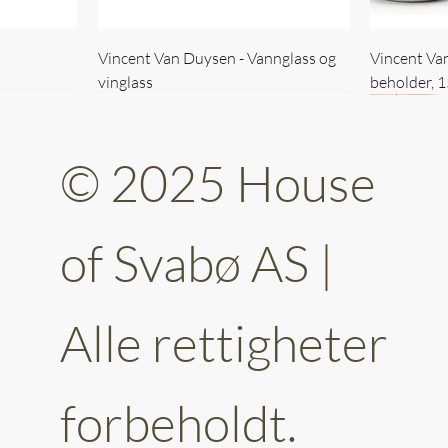
Vincent Van Duysen - Vannglass og
Vincent Va
vinglass
beholder, 
© 2025 House
of Svabø AS |
Alle rettigheter
ttery 30cm
kantet
Vincent Van Duysen - kaffekopp sett
Vincent Van Duysen - Baderomsett
Vincent Van
Vincent Va
av 6
forbeholdt.