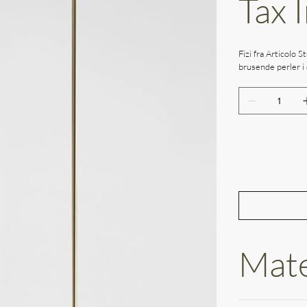
Tax 
Fizi fra Articolo 
brusende perler i
Mate