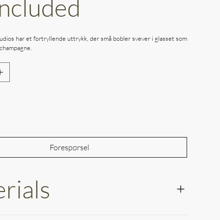
Included
Studios har et fortryllende uttrykk, der små bobler svever i glasset som
 champagne.
Out of Stock
Forespørsel
rials