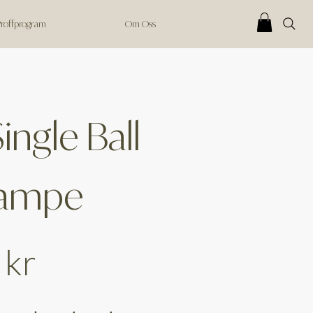
 Proffprogram
Om Oss
Single Ball
lampe
 kr