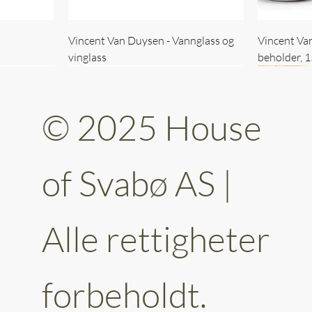
Vincent Van Duysen - Vannglass og
Vincent Va
vinglass
beholder, 
© 2025 House
of Svabø AS |
Alle rettigheter
ttery 30cm
kantet
Vincent Van Duysen - kaffekopp sett
Vincent Van Duysen - Baderomsett
Vincent Van
Vincent Va
av 6
forbeholdt.