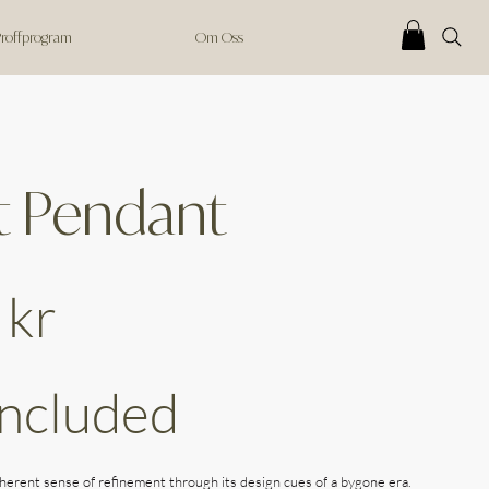
 Proffprogram
Om Oss
t Pendant
 kr
Included
nherent sense of refinement through its design cues of a bygone era.