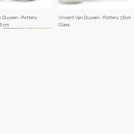
n Duysen - Pottery
Vincent Van Duysen - Pottery 15cm
15 cm
Glass
 Duysen - servise
n Duysen - nøkkelholder
Vincent Van Duysen - Isbøtte
Bruno Erpicum - Skål