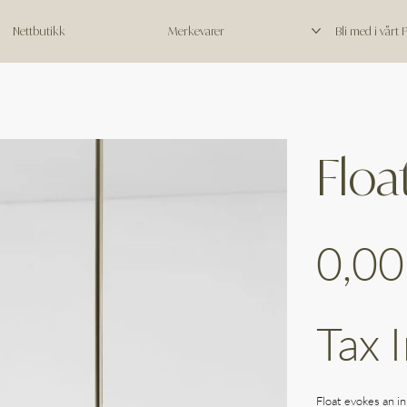
Nettbutikk
Merkevarer
Bli med i vårt
Floa
Price
0,00
Tax 
Float evokes an i