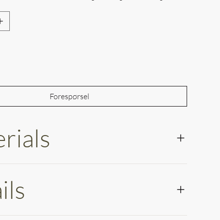
Out of Stock
Forespørsel
rials
ils