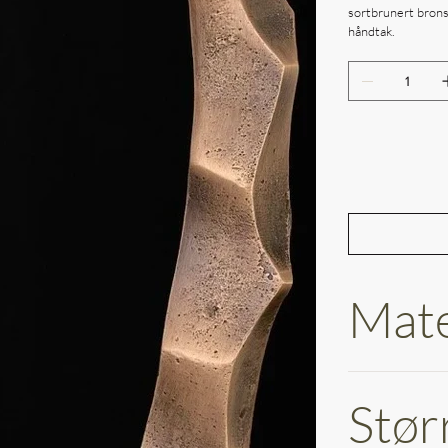
sortbrunert bronse
håndtak.
Mate
Stør