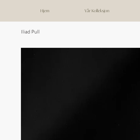
Hjem
Vår Kolleksjon
Iliad Pull