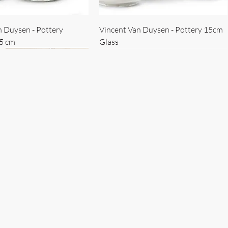
n Duysen - Pottery
Vincent Van Duysen - Pottery 15cm
15 cm
Glass
 Duysen - servise
n Duysen - nøkkelholder
Vincent Van Duysen - Isbøtte
Bruno Erpicum - Skål