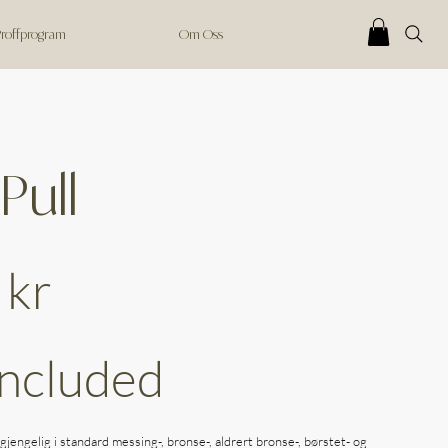
 Proffprogram
Om Oss
 Pull
 kr
Included
gjengelig i standard messing-, bronse-, aldrert bronse-, børstet- og