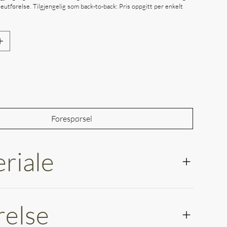
utførelse. Tilgjengelig som back-to-back: Pris oppgitt per enkelt
Out of Stock
Forespørsel
riale
relse