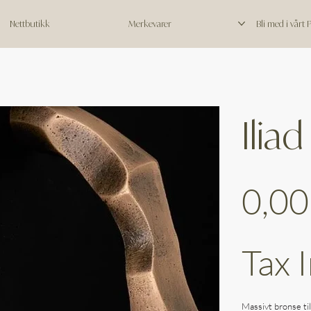
Nettbutikk
Merkevarer
Bli med i vårt
Iliad
Price
0,00
Tax 
Massivt bronse til