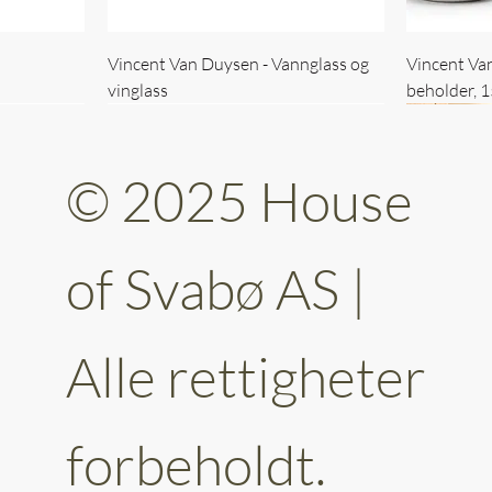
Vincent Van Duysen - Vannglass og
Vincent Va
vinglass
beholder, 
© 2025 House
of Svabø AS |
Alle rettigheter
ttery 30cm
kantet
Vincent Van Duysen - kaffekopp sett
Vincent Van Duysen - Baderomsett
Vincent Van
Vincent Va
av 6
forbeholdt.