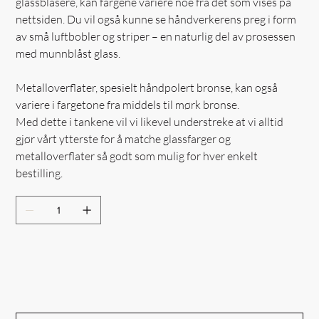
glassblåsere, kan fargene variere noe fra det som vises på
nettsiden. Du vil også kunne se håndverkerens preg i form
av små luftbobler og striper – en naturlig del av prosessen
med munnblåst glass.
Metalloverflater, spesielt håndpolert bronse, kan også
variere i fargetone fra middels til mørk bronse.
Med dette i tankene vil vi likevel understreke at vi alltid
gjør vårt ytterste for å matche glassfarger og
metalloverflater så godt som mulig for hver enkelt
bestilling.
Out of Stock