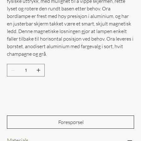
fysiske uttrykk, med mulighet til å vippe skjermen, rette
lyset og rotere den rundt basen etter behov. Ora
bordlampe er frest med høy presisjon i aluminium, og har
en justerbar skjerm takket være et smart, skjult magnetisk
ledd. Denne magnetiske løsningen gjør at lampen enkelt
faller tilbake til horisontal posisjon ved behov. Ora leveres i
børstet, anodisert aluminium med fargevalg i sort, hvit
champagne og grå.
Out of Stock
Forespørsel
Materials