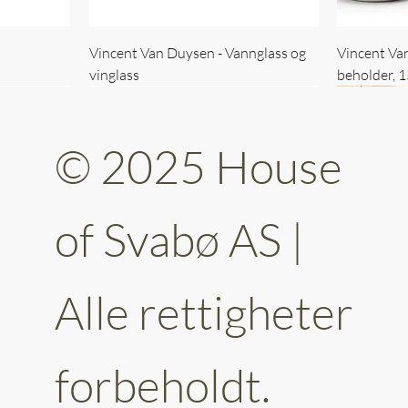
Vincent Van Duysen - Vannglass og
Vincent Va
vinglass
beholder, 
© 2025 House
of Svabø AS |
Alle rettigheter
ttery 30cm
kantet
Vincent Van Duysen - kaffekopp sett
Vincent Van Duysen - Baderomsett
Vincent Van
Vincent Va
av 6
forbeholdt.