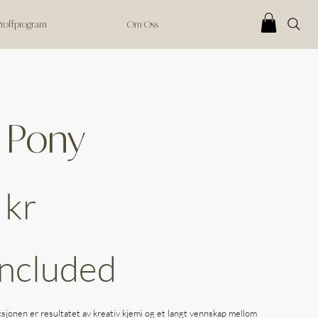
 Proffprogram
Om Oss
 Pony
 kr
Included
sjonen er resultatet av kreativ kjemi og et langt vennskap mellom