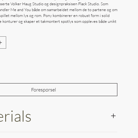
erte Volker Haug Studio og designpraksisen Flack Studio. Som
handler Me and You både om samarbeidet mellom de to partene og om
pillet mellom lys og rom. Pony kombinerer en robust form i solid
konturer og skaper et takmontert spotlys som oppleves både unikt
Out of Stock
Forespørsel
rials