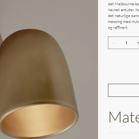
det Melbourne-bas
navnet antyder, 
det naturlige sams
messing med myke 
og raffinert.
Mate