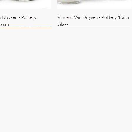
n Duysen - Pottery
Vincent Van Duysen - Pottery 15cm
15 cm
Glass
 Duysen - servise
n Duysen - nøkkelholder
Vincent Van Duysen - Isbøtte
Bruno Erpicum - Skål