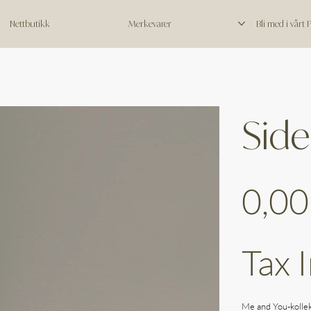
Nettbutikk
Merkevarer
Bli med i vårt
Side
Price
0,00
Tax 
Me and You-kollek