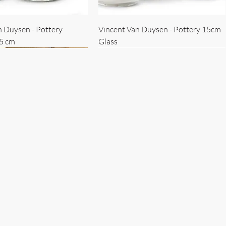
n Duysen - Pottery
Vincent Van Duysen - Pottery 15cm
15 cm
Glass
 Duysen - servise
n Duysen - nøkkelholder
Vincent Van Duysen - Isbøtte
Bruno Erpicum - Skål