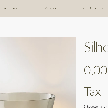
Nettbutikk
Merkevarer
Bli med i vårt
Silh
Price
0,00
Tax 
Silhouette har en m