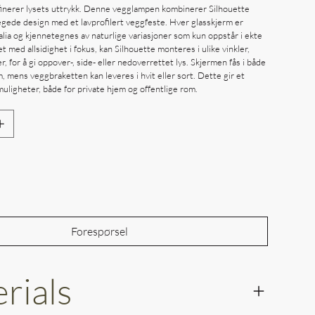
finerer lysets uttrykk. Denne vegglampen kombinerer Silhouette
ede design med et lavprofilert veggfeste. Hver glasskjerm er
lia og kjennetegnes av naturlige variasjoner som kun oppstår i ekte
 med allsidighet i fokus, kan Silhouette monteres i ulike vinkler,
er, for å gi oppover-, side- eller nedoverrettet lys. Skjermen fås i både
, mens veggbraketten kan leveres i hvit eller sort. Dette gir et
uligheter, både for private hjem og offentlige rom.
Out of Stock
Forespørsel
rials