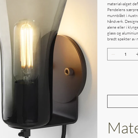
materialvalget de
Pendelens særpreg
munnblåst i Austra
håndverk. Designet
alene eller i klyng
glass og aluminium
bredt spekter av m
Mate