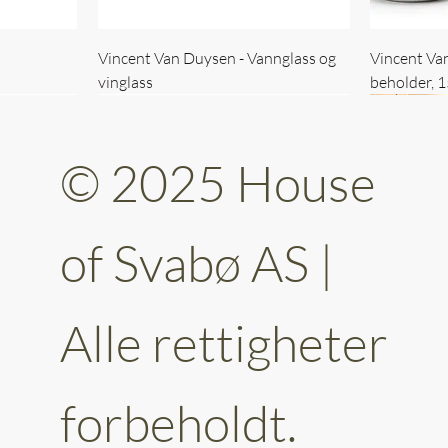
Vincent Van Duysen - Vannglass og
Vincent Va
vinglass
beholder, 
© 2025 House
of Svabø AS |
Alle rettigheter
ttery 30cm
kantet
Vincent Van Duysen - kaffekopp sett
Vincent Van Duysen - Baderomsett
Vincent Van
Vincent Va
av 6
forbeholdt.