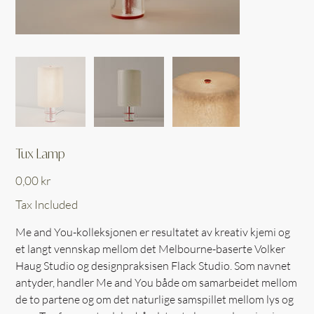
Tux Lamp
Price
0,00 kr
Tax Included
Me and You-kolleksjonen er resultatet av kreativ kjemi og
et langt vennskap mellom det Melbourne-baserte Volker
Haug Studio og designpraksisen Flack Studio. Som navnet
antyder, handler Me and You både om samarbeidet mellom
de to partene og om det naturlige samspillet mellom lys og