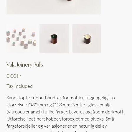
Vala Joinery Pulls
Price
0,00 kr
Tax Included
Sandstøpte kobberhåndtak for møbler, tilgjengelig i to
størrelser: Ø30 mm og Ø18 mm. Senter i glassemalje
(vitreous enamel) i ulike farger. Leveres også som dørknott.
Utførelse i patinert kobber, forseglet med bivoks. Små
fargeforskjeller og variasjoner er en naturlig del av