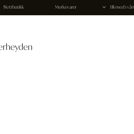
Nettbutikk
Merkevarer
Bli med i vå
Verheyden