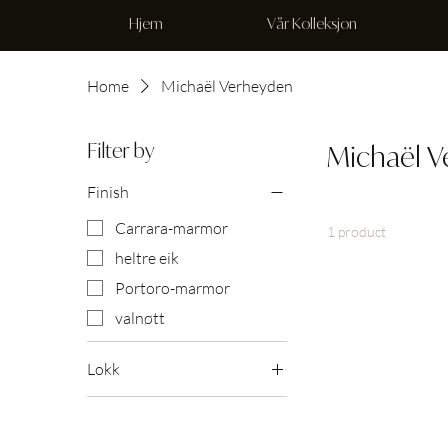
Hjem
Vår Kolleksjon
Home
Michaël Verheyden
Filter by
Michaël 
Finish
Carrara-marmor
1 product
heltre eik
Portoro-marmor
valnøtt
Lokk
Heltre Eik
Nil