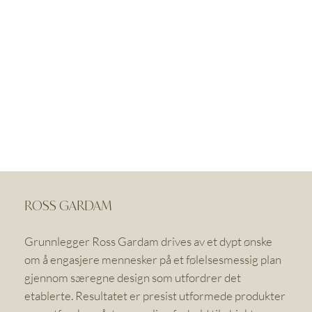
ROSS GARDAM
Grunnlegger Ross Gardam drives av et dypt ønske
om å engasjere mennesker på et følelsesmessig plan
gjennom særegne design som utfordrer det
etablerte. Resultatet er presist utformede produkter