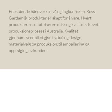
Enestående håndverksnivå og fagkunnskap. Ross
Gardam®-produkter er skapt for å vare. Hvert
produkt er resultatet av en etisk og kvalitetsdrevet
produksjonsprosess i Australia. Kvalitet
gjennomsyrer alt vi gjør, fra idé og design,
materialvalg og produksjon, til emballering og
oppfølging av kunden.