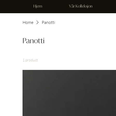
Hjem
Vår Kolleksjon
Home
Panotti
Panotti
1 product