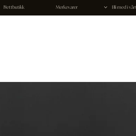
Nettbutikk
Merkevarer
Bli med i vå