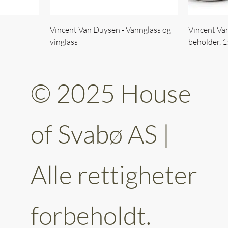
Vincent Van Duysen - Vannglass og
Vincent Va
vinglass
beholder, 
© 2025 House
of Svabø AS |
Alle rettigheter
ttery 30cm
kantet
Vincent Van Duysen - kaffekopp sett
Vincent Van Duysen - Baderomsett
Vincent Van
Vincent Va
av 6
forbeholdt.