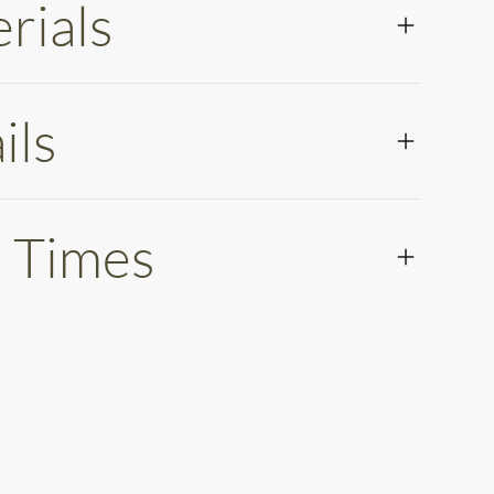
rials
ils
 Times