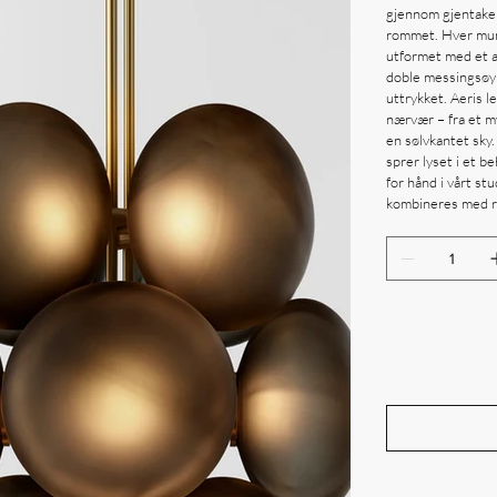
gjennom gjentakels
rommet. Hver munn
utformet med et a
doble messingsøyl
uttrykket. Aeris l
nærvær – fra et my
en sølvkantet sky
sprer lyset i et b
for hånd i vårt st
kombineres med ra