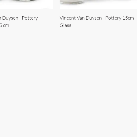
n Duysen - Pottery
Vincent Van Duysen - Pottery 15cm
15 cm
Glass
 Duysen - servise
n Duysen - nøkkelholder
Vincent Van Duysen - Isbøtte
Bruno Erpicum - Skål