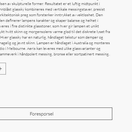
en av skulpturelle former. Resultatet er et luftig midtpunkt i
blåst glassky kombineres med vertikale messingstaver, presist
rkitektonisk preg som forsterker inntrykket av vektløshet. Den
en definerer lampens karakter og skaper balanse og helhet i
everes i fire distinkte glasstoner, som hver gir lampen et unikt
kt hvitt skinn og morgensolens varme glød til det diskrete lyset fra
. Hver glassky har en naturlig, håndlaget tekstur som demper og
ehagelig og jevnt skinn. Lampen er håndlaget i Australia og monteres
udio i Melbourne. Aeris kan leveres med ulike glassvarianter og
mmeverk i håndpolert messing, bronse eller sortpatinert messing.
Out of Stock
Forespørsel