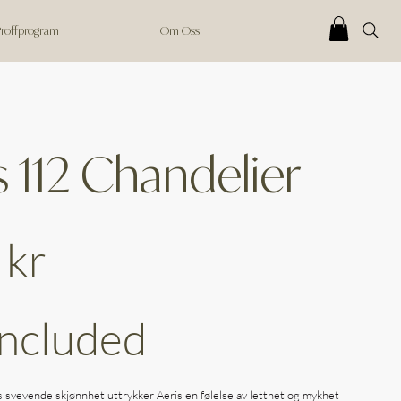
 Proffprogram
Om Oss
s 112 Chandelier
 kr
Included
s svevende skjønnhet uttrykker Aeris en følelse av letthet og mykhet