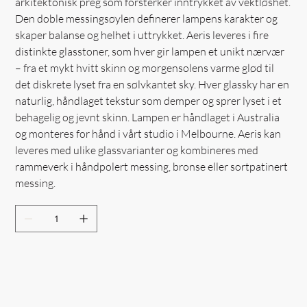
arkitektonisk preg som forsterker inntrykket av vektløshet.
Den doble messingsøylen definerer lampens karakter og
skaper balanse og helhet i uttrykket. Aeris leveres i fire
distinkte glasstoner, som hver gir lampen et unikt nærvær
– fra et mykt hvitt skinn og morgensolens varme glød til
det diskrete lyset fra en sølvkantet sky. Hver glassky har en
naturlig, håndlaget tekstur som demper og sprer lyset i et
behagelig og jevnt skinn. Lampen er håndlaget i Australia
og monteres for hånd i vårt studio i Melbourne. Aeris kan
leveres med ulike glassvarianter og kombineres med
rammeverk i håndpolert messing, bronse eller sortpatinert
messing.
Out of Stock