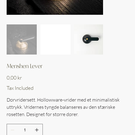
Menshen Lever
Price
0,00 kr
Tax Included
Dørvridersett. Hollowware-vrider med et minimalistisk
uttrykk. Vridernes tyngde balanseres av den sfæriske
rosetten. Designet for større dører.