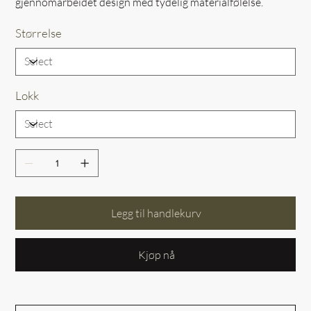
gjennomarbeidet design med tydelig materialfølelse.
Størrelse
Lokk
Legg til handlekurv
Kjøp nå