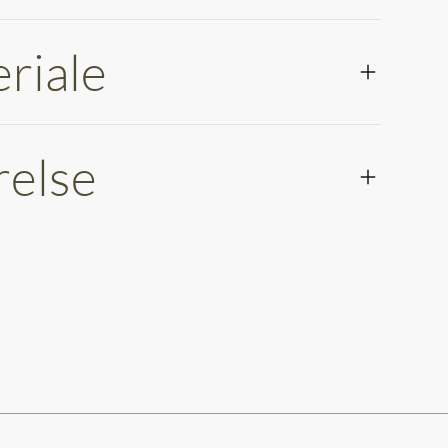
riale
relse