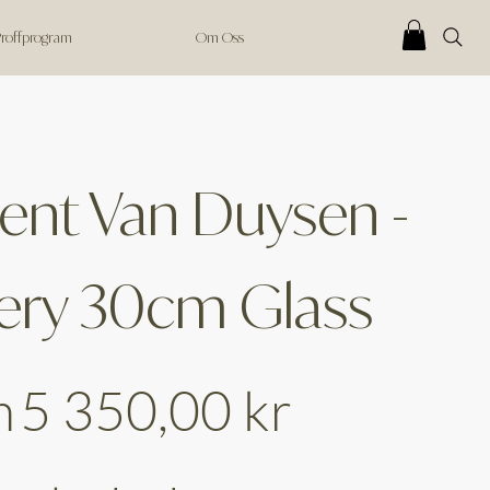
 Proffprogram
Om Oss
ent Van Duysen -
ery 30cm Glass
Price
m
5 350,00 kr