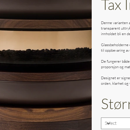
Tax 
Denne varianten av
transparent uttry
innholdet bli en d
Glassbeholderne eg
til oppbevaring av
De fungerer både 
proporsjon og mate
Designet er signe
orden, klarhet og 
Stør