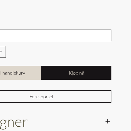
k
il handlekurv
Kjøp nå
Forespørsel
gner