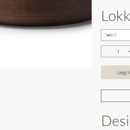
Lok
Legg t
Desi