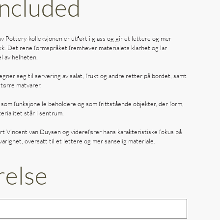
Included
 Pottery-kolleksjonen er utført i glass og gir et lettere og mer
kk. Det rene formspråket fremhever materialets klarhet og lar
el av helheten.
ner seg til servering av salat, frukt og andre retter på bordet, samt
 tørre matvarer.
som funksjonelle beholdere og som frittstående objekter, der form,
rialitet står i sentrum.
rt Vincent van Duysen og viderefører hans karakteristiske fokus på
varighet, oversatt til et lettere og mer sanselig materiale.
relse