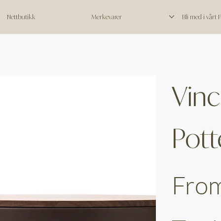
Nettbutikk
Merkevarer
Bli med i vårt
Vinc
Pott
Fro